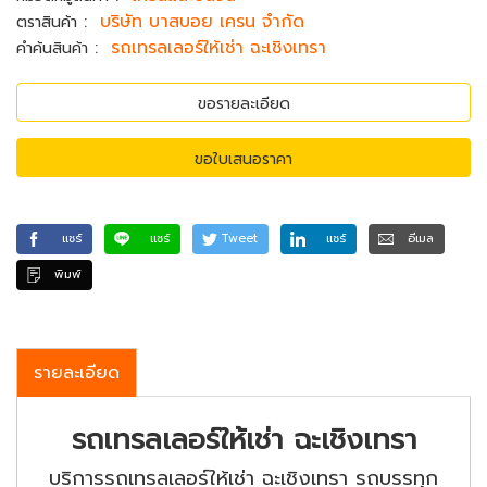
:
บริษัท บาสบอย เครน จำกัด
ตราสินค้า
:
รถเทรลเลอร์ให้เช่า ฉะเชิงเทรา
คำค้นสินค้า
ขอรายละเอียด
ขอใบเสนอราคา
แชร์
แชร์
Tweet
แชร์
อีเมล
พิมพ์
รายละเอียด
รถเทรลเลอร์ให้เช่า ฉะเชิงเทรา
บริการรถเทรลเลอร์ให้เช่า ฉะเชิงเทรา รถบรรทุก