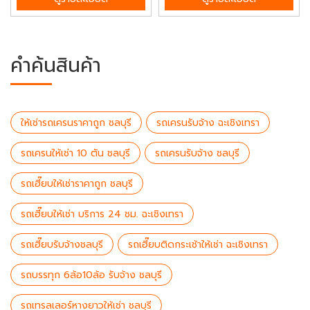
คำค้นสินค้า
ให้เช่ารถเครนราคาถูก ชลบุรี
รถเครนรับจ้าง ฉะเชิงเทรา
รถเครนให้เช่า 10 ตัน ชลบุรี
รถเครนรับจ้าง ชลบุรี
รถเฮี๊ยบให้เช่าราคาถูก ชลบุรี
รถเฮี๊ยบให้เช่า บริการ 24 ชม. ฉะเชิงเทรา
รถเฮี๊ยบรับจ้างชลบุรี
รถเฮี๊ยบติดกระเช้าให้เช่า ฉะเชิงเทรา
รถบรรทุก 6ล้อ10ล้อ รับจ้าง ชลบุรี
รถเทรลเลอร์หางยาวให้เช่า ชลบุรี